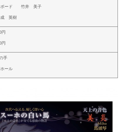
ーボード 竹井 美子
成 英樹
0円
0円
この手
百ホール