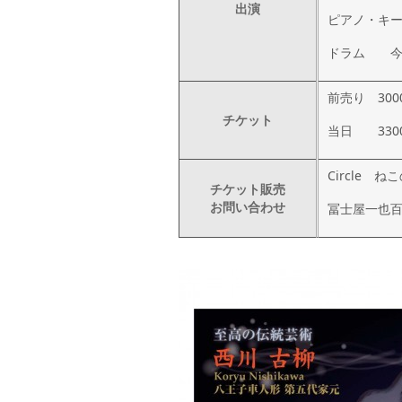
出演
ピアノ・キ
ドラム 今
前売り 300
チケット
当日 330
Circle ね
チケット販売
お問い合わせ
冨士屋一也