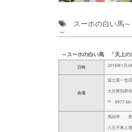
スーホの白い馬～
～
～スーホの白い馬 「天上の
2016年1月
日時
冨士屋一也
大分県別府市
会場
℡ 0977-66-
馬頭琴 美
八王子車人