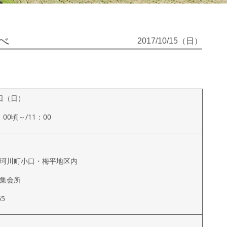
べ
2017/10/15（日）
5日（日）
00頃～/11：00
珂川町小口・梅平地区内
集会所
65