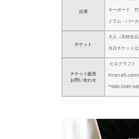
キーボード 竹
出演
ドラム・パーカ
大人（高校生以上
チケット
当日チケットは大
ヒロクラフト
チケット販売
hirocraft.com
お問い合わせ
℡080-3349-34