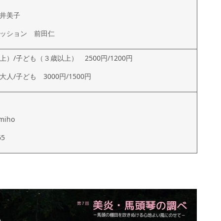
井美子
ッション 前田仁
）/子ども（３歳以上） 2500円/1200円
人/子ども 3000円/1500円
/miho
65