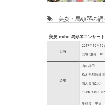
美炎・馬頭琴の調
美炎-miho-馬頭琴コンサート
2017年10月1
日時
開場/開演 10：
山の棚田
栃木県那須郡那
会場
雨天会場は小口
℡080-3349-34
馬頭琴 美炎