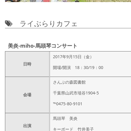
ライぶらりカフェ
美炎-miho-馬頭琴コンサート
2017年9月15日（金）
日時
開場/開演 18：30/19：00
さんぶの森図書館
千葉県山武市埴谷1904-5
会場
℡0475-80-9101
馬頭琴 美炎
出演
キーボード 竹井美子