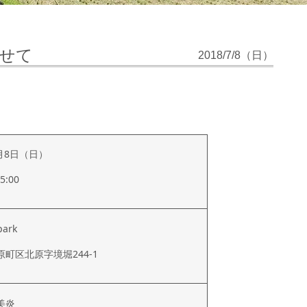
せて
2018/7/8（日）
7月8日（日）
5:00
park
町区北原字境堀244-1
美炎