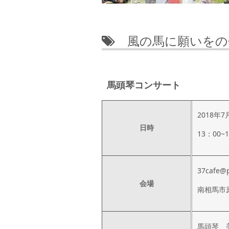
風の馬に願いをの
馬頭琴コンサート
2018年
日時
13：00~1
37cafe@
会場
南相馬市原
馬頭琴 