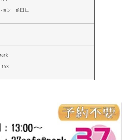
ション 前田仁
park
1153