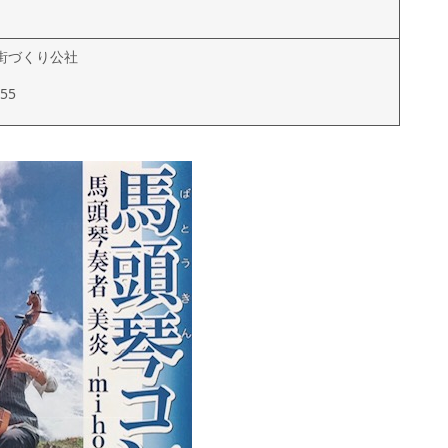
街づくり公社
055