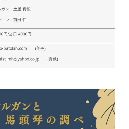
ルガン 土屋 真穂
ョン 前田 仁
00円/当日 4000円
ho-batokin.com (美炎)
anist_mh@yahoo.co.jp (真穂)