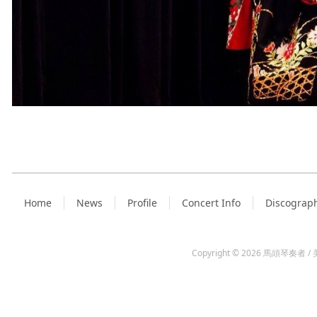
Home
News
Profile
Concert Info
Discograp
Copyright © 2026
馬頭琴奏者 / 