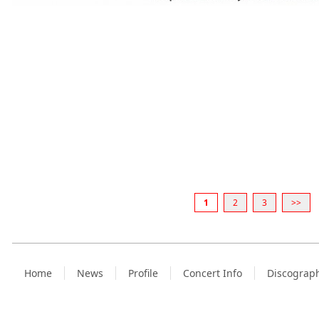
1
2
3
>>
Home
News
Profile
Concert Info
Discograp