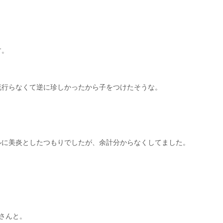
す。
。
流行らなくて逆に珍しかったから子をつけたそうな。
ルに美炎としたつもりでしたが、余計分からなくしてました。
。
さんと。