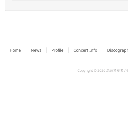
Home
News
Profile
Concert Info
Discograp
Copyright © 2026
馬頭琴奏者 / 