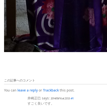
この記事へのコメント
You can
leave a reply
or
Trackback
this post.
井崎正巳
says:
2014/09/16 at 23:53
-#1
すごく良いです。