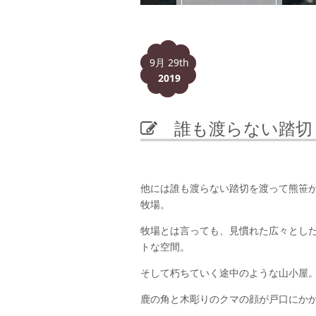
9月 29th
2019
誰も渡らない踏切
他には誰も渡らない踏切を渡って熊笹
牧場。
牧場とは言っても、見慣れた広々とし
トな空間。
そして朽ちていく途中のような山小屋
鹿の角と木彫りのクマの顔が戸口にか