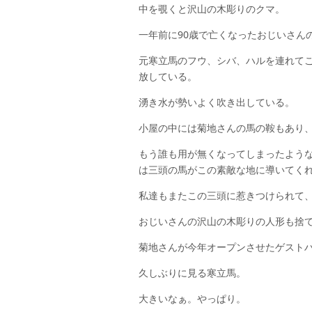
中を覗くと沢山の木彫りのクマ。
一年前に90歳で亡くなったおじいさん
元寒立馬のフウ、シバ、ハルを連れて
放している。
湧き水が勢いよく吹き出している。
小屋の中には菊地さんの馬の鞍もあり
もう誰も用が無くなってしまったよう
は三頭の馬がこの素敵な地に導いてく
私達もまたこの三頭に惹きつけられて
おじいさんの沢山の木彫りの人形も捨
菊地さんが今年オープンさせたゲスト
久しぶりに見る寒立馬。
大きいなぁ。やっぱり。