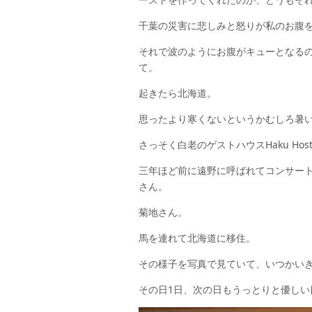
千葉の災害に悲しみと怒りが私のお腹
それで波のようにお腹がキューとなる
て。
起きたら北海道。
思ったより寒くないというかむしろ暑
さっそく白老のゲストハウスHaku Hostel
三年ほど前に遠野に呼ばれてコンサー
さん。
菊地さん。
馬を連れて北海道に移住。
その様子を写真で見ていて、いつかい
その日1日、次の日もうっとりと優しい