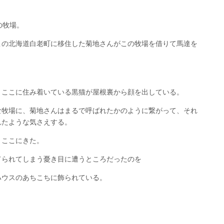
の牧場。
この北海道白老町に移住した菊地さんがこの牧場を借りて馬達を
、ここに住み着いている黒猫が屋根裏から顔を出している。
な牧場に、菊地さんはまるで呼ばれたかのように繋がって、それ
れたような気さえする。
、ここにきた。
てられてしまう憂き目に遭うところだったのを
ハウスのあちこちに飾られている。