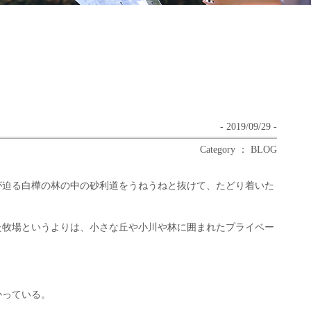
- 2019/09/29 -
Category ： BLOG
が迫る白樺の林の中の砂利道をうねうねと抜けて、たどり着いた
た牧場というよりは、小さな丘や小川や林に囲まれたプライベー
。
かっている。