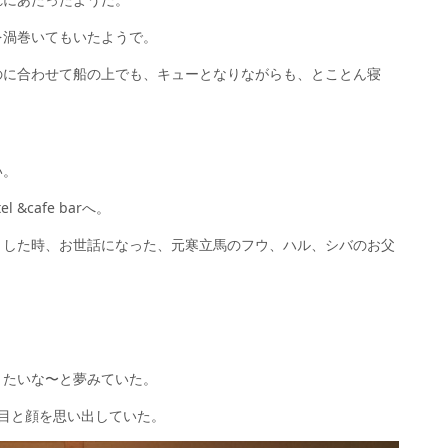
を渦巻いてもいたようで。
のに合わせて船の上でも、キューとなりながらも、とことん寝
い。
 &cafe barへ。
トした時、お世話になった、元寒立馬のフウ、ハル、シバのお父
きたいな〜と夢みていた。
目と顔を思い出していた。