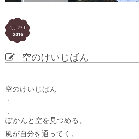
4月 27th
2016
空のけいじばん
空のけいじばん
．
．
ぽかんと空を見つめる。
風が自分を通ってく。