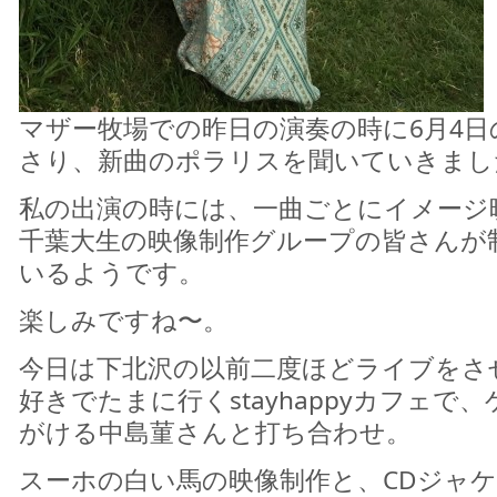
マザー牧場での昨日の演奏の時に6月4
さり、新曲のポラリスを聞いていきまし
私の出演の時には、一曲ごとにイメージ
千葉大生の映像制作グループの皆さんが
いるようです。
楽しみですね〜。
今日は下北沢の以前二度ほどライブをさ
好きでたまに行くstayhappyカフェで
がける中島菫さんと打ち合わせ。
スーホの白い馬の映像制作と、CDジャ