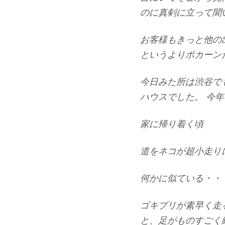
のに真剣に立って聞
お客様もきっと他の
というよりポカーン
今日みた所は渋谷で
ハウスでした。 今
家に帰り着く頃
道をネコが超小走り
何かに似ている・・
ゴキブリが素早く走
と、足がものすごく